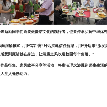
继锋勉励同学们既要做廉洁文化的践行者，也要传承弘扬中华优
单向灌输模式，用“零距离”对话搭建信任桥梁，用“身边事”激
感受到廉洁就在身边，让清廉之风吹遍校园每个角落。”
洁作品征集、家风故事分享等活动，将廉洁理念渗透到师生生活
新人注入蓬勃动力。