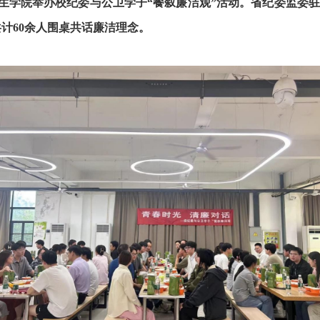
卫生学院举办校纪委与公卫学子“餐叙廉洁观”活动。省纪委监委
计60余人围桌共话廉洁理念。