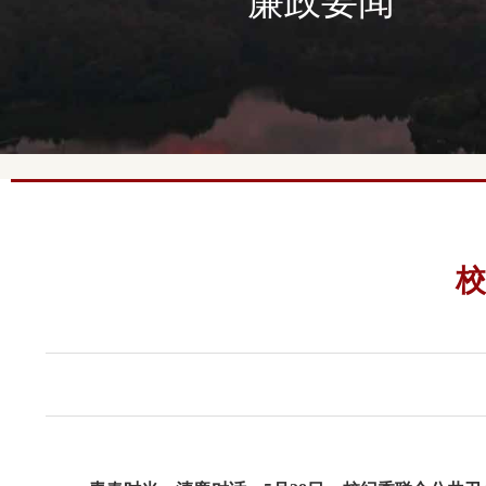
廉政要闻
校