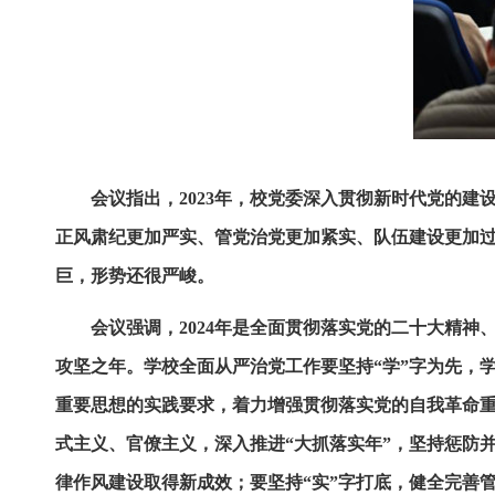
会议指出，
2023年
，校党委深入贯彻新时代党的建
正风肃纪更加严实、管党治党更加紧实、队伍建设更加
巨，形势还很严峻。
会议强调，
2024
年是全面贯彻落实党的二十大精神、
攻坚之年。学校全面从严治党工作要坚持“学”字为先，
重要思想的实践要求，着力增强贯彻落实党的自我革命重
式主义、官僚主义，深入推进“大抓落实年”，坚持惩防
律作风建设取得新成效；要坚持“实”字打底，健全完善