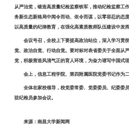
从严治党，锻造高质量纪检监察铁军，推动纪检监察工作
务新生态新格局中闻令而动、依令而谋，以零容忍的态
以高质量的纪律教育，在强化高素质教师队伍建设中发
会议号召，全校上下要提高政治站位，深入学习贯
觉、政治自觉、行动自觉。要对标对表省委关于全面从严
党，积极营造风清气正的育人环境，为奋力谱写中国式
会上，信息工程学院、第四附属医院党委书记作为
全体在家校领导，校党委常委、党委委员、纪委委
驻纪检员参加会议。
来源：南昌大学新闻网