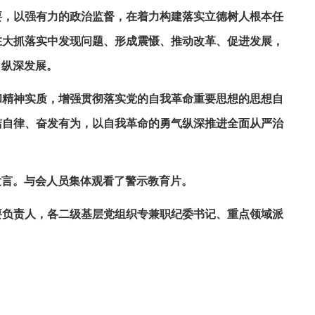
要，以强有力的政治监督，在着力构建落实立德树人根本任
在大抓落实中发现问题、形成震慑、推动改革、促进发展，
向纵深发展。
和精神实质，增强贯彻落实党的自我革命重要思想的思想自
洁自律、奋发有为，以自我革命的勇气纵深推进全面从严治
发言。与会人员集体观看了警示教育片。
要负责人，各二级基层党组织专兼职纪委书记、重点领域派