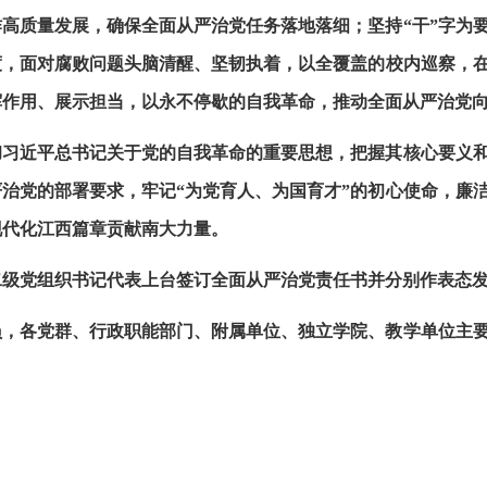
高质量发展，确保全面从严治党任务落地落细；坚持“干”字为
度，面对腐败问题头脑清醒、坚韧执着，以全覆盖的校内巡察，
挥作用、展示担当，以永不停歇的自我革命，推动全面从严治党
彻习近平总书记关于党的自我革命的重要思想，把握其核心要义
治党的部署要求，牢记“为党育人、为国育才”的初心使命，廉
现代化江西篇章贡献南大力量。
二级党组织书记代表上台签订全面从严治党责任书并分别作表态
员，各党群、行政职能部门、附属单位、独立学院、教学单位主