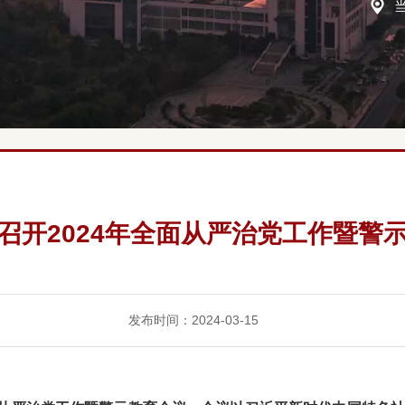
召开2024年全面从严治党工作暨警
发布时间：2024-03-15