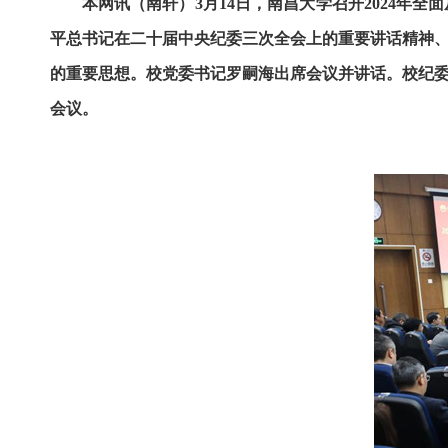
本网讯（南轩）
3月14日，南昌大学召开2024
平总书记在二十届中央纪委三次全会上的重要讲话精神、
的重要思想。校党委书记罗嗣海出席会议并讲话。校纪委书
会议。