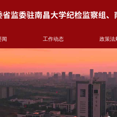
要闻
工作动态
政策法